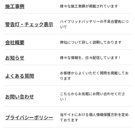
まずはお気軽にご相談ください！
施工事例
様々な施工実績が掲載されています
050-1722-4861
ハイブリッドバッテリーの不具合警告につ
警告灯・チェック表示
営業時間 8:30〜19:00
（定休日：日祝・第1第3土曜）
いて
お問い合わせはこちら
会社概要
弊社について詳しく説明しております
お見積りご希望の方、企業様はこちらから
お知らせ
様々な情報を、日々配信しています！
お客様からよくいただく質問を掲載してお
よくある質問
ります
こちらからお気軽にお問い合わせくださ
お問い合わせ
い！
当サイトにおける個人情報保護方針を定め
プライバシーポリシー
ております