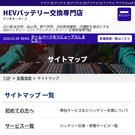
アクア 20プリウス 30プリウス 50プリウス 51プリウス プリウスα 10アルファ
トップ
HEVバッテリー交換専門店
メニュー
初めての方へ
トリオモータース
石川県金沢市、白山市、野々市市、河北郡津幡町、内灘町を拠点とする
サービス一覧
HEVバッテリー（ハイブリッドバッテリー）交換修理専門店
ホームページをリニューアルしま
2026.01.09
NEWS
新着情報一覧はこちら
した！
警告灯・チェック表示
施工事例
サイトマップ
会社概要
お知らせ
>
>
TOP
新着情報
サイトマップ
サイトマップ
サイトマップ 一覧
プライバシーポリシー
初めての方へ
弊社サービスなどバッテリー交換について
サービス一覧
バッテリー交換・修理サービス一覧